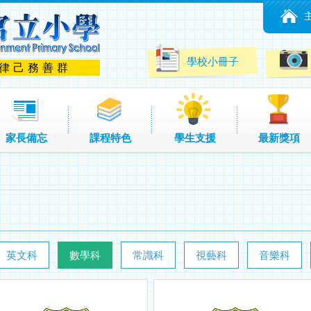
學校小冊子
 律己務善群
家長備忘
課程特色
學生支援
最新獎項
英文科
數學科
常識科
視藝科
音樂科