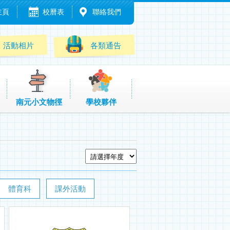
主頁
校曆表
聯絡我們
活動相片
各類通告
南元小文物徑
學校夥伴
體育科
課外活動