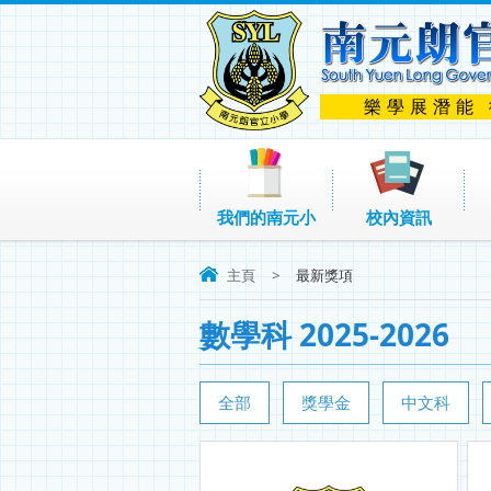
樂學展潛能
我們的南元小
校內資訊
主頁
>
最新獎項
數學科 2025-2026
全部
獎學金
中文科