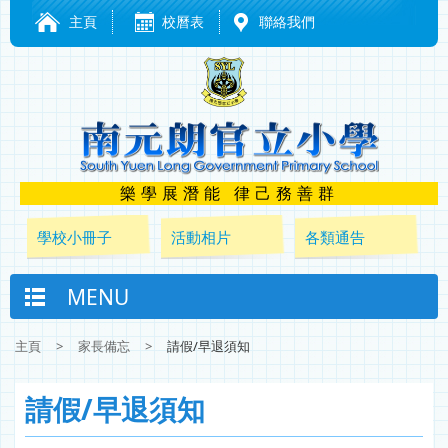
主頁
校曆表
聯絡我們
樂學展潛能 律己務善群
學校小冊子
活動相片
各類通告
MENU
主頁
>
家長備忘
>
請假/早退須知
請假/早退須知