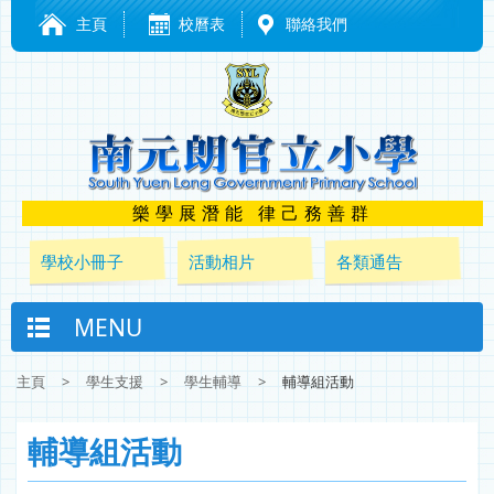
主頁
校曆表
聯絡我們
樂學展潛能 律己務善群
學校小冊子
活動相片
各類通告
MENU
主頁
>
學生支援
>
學生輔導
>
輔導組活動
輔導組活動