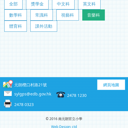
全部
獎學金
中文科
英文科
數學科
常識科
視藝科
音樂科
體育科
課外活動
元朗欖口村路21號
網頁地圖
sylgps@edb.gov.hk
2478 1230
2478 0323
© 2016 南元朗官立小學
Web Design: ctd