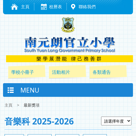
主頁
校曆表
聯絡我們
樂學展潛能 律己務善群
學校小冊子
活動相片
各類通告
MENU
主頁
>
最新獎項
音樂科 2025-2026