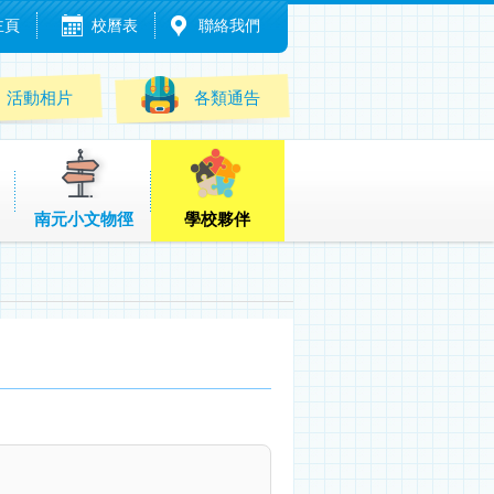
主頁
校曆表
聯絡我們
活動相片
各類通告
南元小文物徑
學校夥伴