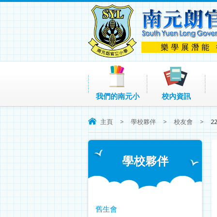
樂學展潛能
我們的南元小
校內資訊
主頁
>
學校夥伴
>
校友會
>
2
學校夥伴
舊生會