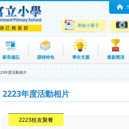
學校小冊子
 律己務善群
家長備忘
課程特色
學生支援
最新獎項
223年度活動相片
2223年度活動相片
2223校友聚餐