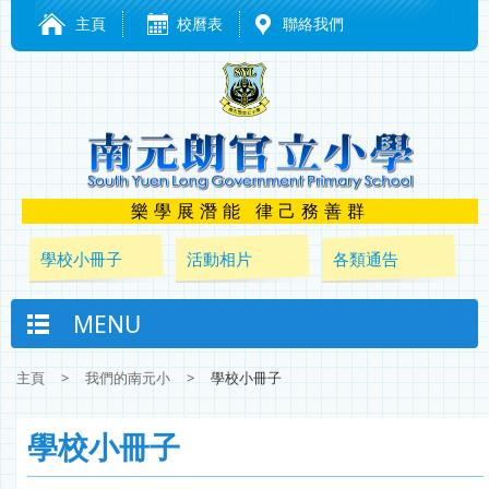
主頁
校曆表
聯絡我們
樂學展潛能 律己務善群
學校小冊子
活動相片
各類通告
MENU
主頁
>
我們的南元小
>
學校小冊子
學校小冊子