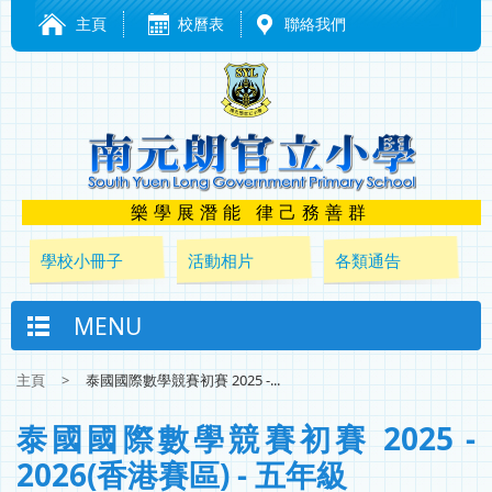
主頁
校曆表
聯絡我們
樂學展潛能 律己務善群
學校小冊子
活動相片
各類通告
MENU
主頁
>
泰國國際數學競賽初賽 2025 -...
泰國國際數學競賽初賽 2025 -
2026(香港賽區) - 五年級