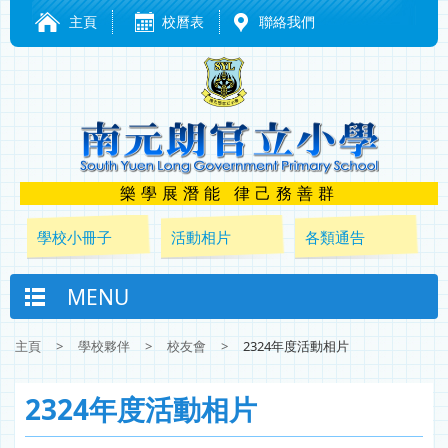
主頁
校曆表
聯絡我們
樂學展潛能 律己務善群
學校小冊子
活動相片
各類通告
MENU
主頁
>
學校夥伴
>
校友會
>
2324年度活動相片
2324年度活動相片