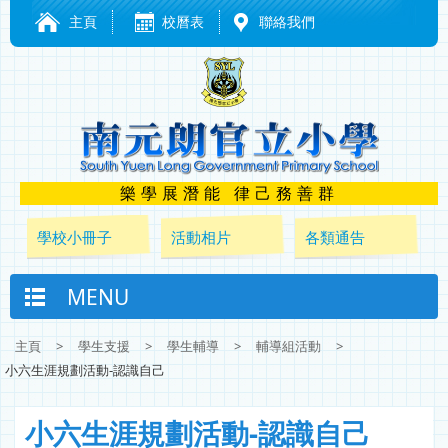
主頁
校曆表
聯絡我們
樂學展潛能 律己務善群
學校小冊子
活動相片
各類通告
MENU
主頁
>
學生支援
>
學生輔導
>
輔導組活動
>
小六生涯規劃活動-認識自己
小六生涯規劃活動-認識自己