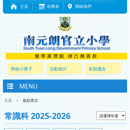
主頁
校曆表
聯絡我們
樂學展潛能 律己務善群
學校小冊子
活動相片
各類通告
MENU
主頁
>
最新獎項
常識科 2025-2026