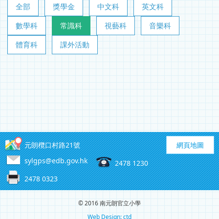
全部
獎學金
中文科
英文科
數學科
常識科
視藝科
音樂科
體育科
課外活動
元朗欖口村路21號
網頁地圖
sylgps@edb.gov.hk
2478 1230
2478 0323
© 2016 南元朗官立小學
Web Design: ctd