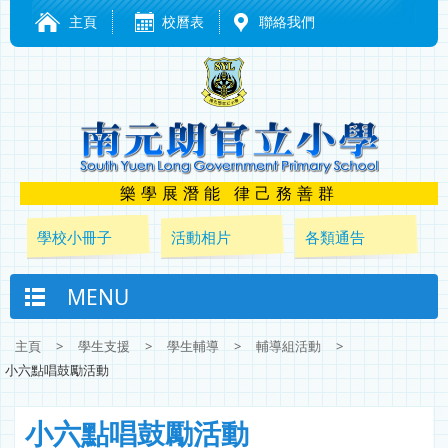
主頁
校曆表
聯絡我們
樂學展潛能 律己務善群
學校小冊子
活動相片
各類通告
MENU
主頁
>
學生支援
>
學生輔導
>
輔導組活動
>
小六點唱鼓勵活動
小六點唱鼓勵活動