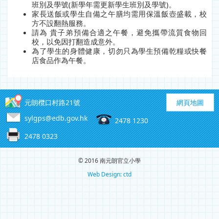
班別及學號(新學年需更新學生班別及學號)。
家長送飯或學生自備之午膳均需用保溫飯壺盛載，校
方不設翻熱服務。
請為 貴子弟預備合適之午餐，避免攜帶流質食物回
校，以免因打翻造成意外。
為了學生的身體健康，切勿只為學生預備乾糧或快餐
店食品作為午餐。
元朗欖口村路21號
網頁地圖
sylgps@edb.gov.hk
2478 1230
2478 0323
© 2016 南元朗官立小學
Web Design: ctd