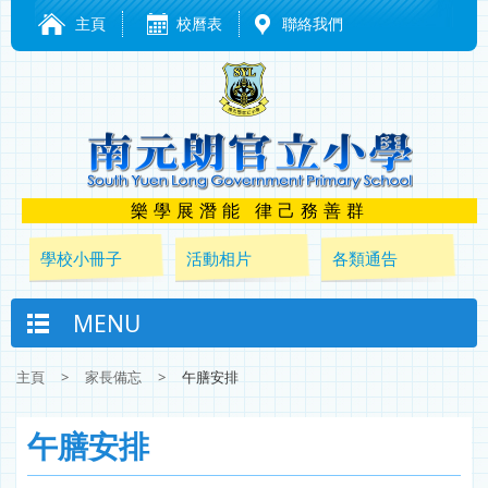
主頁
校曆表
聯絡我們
樂學展潛能 律己務善群
學校小冊子
活動相片
各類通告
MENU
主頁
>
家長備忘
>
午膳安排
午膳安排