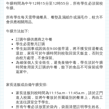
午膳時間為中午12時15分至12時55分，所有學生必須留校
午膳。
所有學生每天需帶備餐具、餐墊及濕紙巾或濕毛巾，校方不
會供應相關用品。
午膳方法如下:
訂購午膳供應商之午餐
學生必需整月訂購
學生如因事或因病在9:00後早退，將不獲安排退餐或
退款，家長可於午膳時間到校取回當天飯盒，否則交
由校方處理，不會保留。
為確保個人安全衛生，避免食物中毒，學生須於午膳
時間食用當天訂購的午餐，餘下的食品不可保留或帶
返家中。
家長送飯或自備午膳安排:
家長送飯到校時間為11:15a.m - 11:45a.m，請於正門
進入校園，並將午餐放於所屬級別的餐車上，再由工
友送往課室交予學生。
所有午餐必須放置於袋內，袋面清楚註明學生姓名、