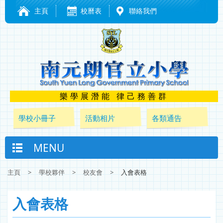
主頁
校曆表
聯絡我們
樂學展潛能 律己務善群
學校小冊子
活動相片
各類通告
MENU
主頁
>
學校夥伴
>
校友會
>
入會表格
入會表格