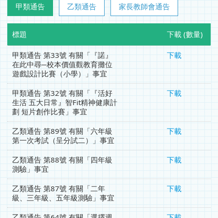
甲類通告
乙類通告
家長教師會通告
標題
下載 (數量)
甲類通告 第33號 有關「『諾』
下載
在此中尋─校本價值觀教育攤位
遊戲設計比賽（小學）」事宜
甲類通告 第32號 有關「『活好
下載
生活 五大日常』智Fit精神健康計
劃 短片創作比賽」事宜
乙類通告 第89號 有關「六年級
下載
第一次考試（呈分試二）」事宜
乙類通告 第88號 有關「四年級
下載
測驗」事宜
乙類通告 第87號 有關「二年
下載
級、三年級、五年級測驗」事宜
乙類通告 第64號 有關「選擇週
下載