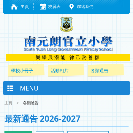
主頁
校曆表
聯絡我們
樂學展潛能 律己務善群
學校小冊子
活動相片
各類通告
MENU
主頁
>
各類通告
最新通告 2026-2027