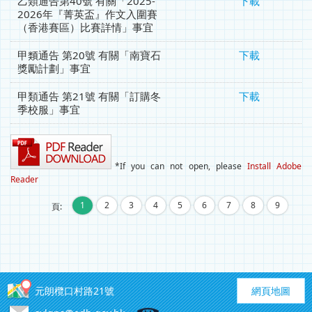
乙類通告第40號 有關「2025-
下載
2026年『菁英盃』作文入圍賽
（香港賽區）比賽詳情」事宜
甲類通告 第20號 有關「南寶石
下載
獎勵計劃」事宜
甲類通告 第21號 有關「訂購冬
下載
季校服」事宜
*If you can not open, please
Install Adobe
Reader
…
1
2
3
4
5
6
7
8
9
頁:
元朗欖口村路21號
網頁地圖