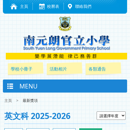
主頁
校曆表
聯絡我們
樂學展潛能 律己務善群
學校小冊子
活動相片
各類通告
MENU
主頁
>
最新獎項
英文科 2025-2026