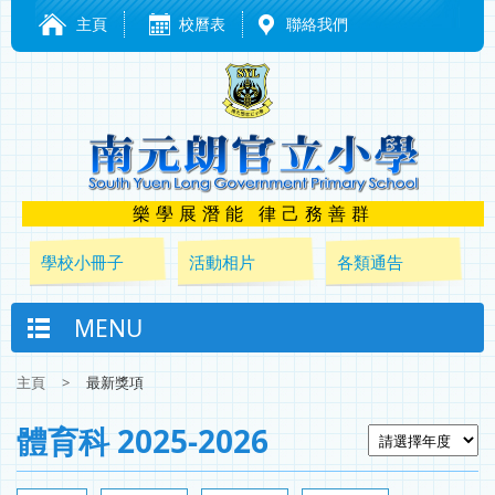
主頁
校曆表
聯絡我們
樂學展潛能 律己務善群
學校小冊子
活動相片
各類通告
MENU
主頁
>
最新獎項
體育科 2025-2026