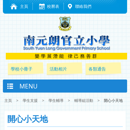
主頁
校曆表
聯絡我們
樂學展潛能 律己務善群
學校小冊子
活動相片
各類通告
MENU
主頁
>
學生支援
>
學生輔導
>
輔導組活動
>
開心小天地
開心小天地