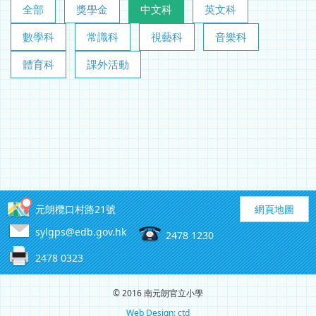
全部
獎學金
中文科
英文科
數學科
常識科
視藝科
音樂科
體育科
課外活動
元朗欖口村路21號
網頁地圖
sylgps@edb.gov.hk
2478 1230
2478 0323
© 2016 南元朗官立小學
Web Design: ctd