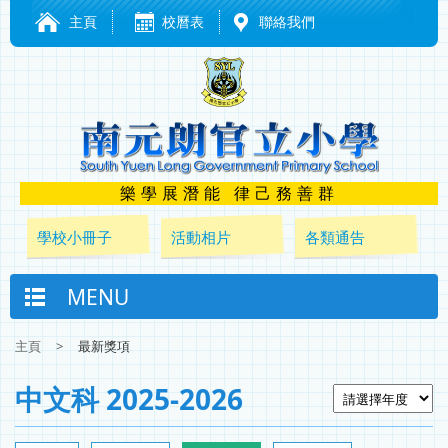
主頁
校曆表
聯絡我們
樂學展潛能 律己務善群
學校小冊子
活動相片
各類通告
MENU
主頁
>
最新獎項
中文科 2025-2026