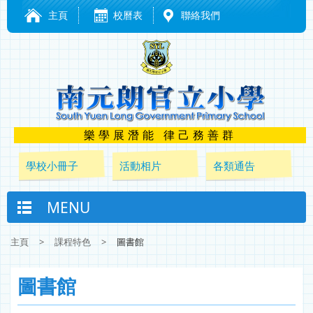
主頁
校曆表
聯絡我們
樂學展潛能 律己務善群
學校小冊子
活動相片
各類通告
MENU
主頁
>
課程特色
>
圖書館
圖書館