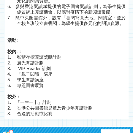
元化的閱讀資源。
6.
參與香港閱讀城提供的電子圖書閱讀計劃，為學生提供
優質網上閱讀機會，以應對疫情下的新閱讀常態。
7.
除中央圖書館外，設有「喜閱寫意天地」閱讀室；並於
全校各班設立書香閣，為學生提供多元化的閱讀資源。
活動
:
校內
:
：
1.
智慧存摺閱讀獎勵計劃
2.
晨光閱讀計劃
3. VIP Reader
計劃
4.
「親子閱讀」講座
5.
學生閱讀講座
6.
專題圖書展覽
校外：
1.
「一生一卡」計劃
2.
香港公共圖書館兒童及青少年閱讀計劃
3. 合適的活動或比賽