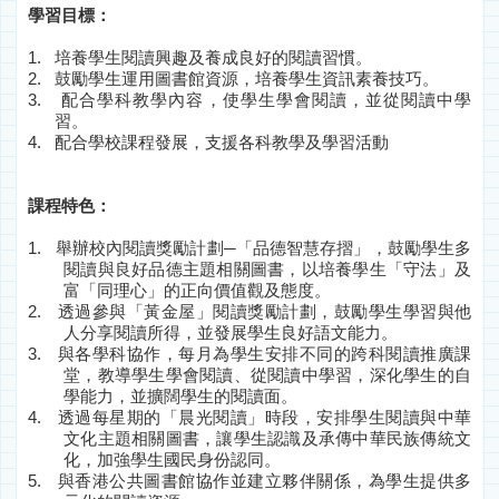
學習目標：
1.
培養學生閱讀興趣及養成良好的閱讀習慣。
2.
鼓勵學生運用圖書館資源，培養學生
資訊素養技巧。
3.
配合學科教學內容，使學生學會閱讀，並從閱讀中學
習。
4.
配合學校課程發展，支援各科教學及學習活動
課程特色：
1.
舉辦校內閱讀獎勵計劃─「品德智慧存摺」，鼓勵學生多
閱讀與良好品德主題相關圖書，以培養學生「守法」及
富「同理心」的正向價值觀及態度。
2.
透過參與「黃金屋」閱讀獎勵計劃，鼓勵學生學習與他
人分享閱讀所得，並發展學生良好語文能力。
3.
與各學科協作，每月為學生安排不同的跨科閱讀推廣課
堂，教導學生學會閱讀、從閱讀中學習，深化學生的自
學能力，並擴闊學生的閱讀面。
4.
透過每星期的「晨光閱讀」時段，安排學生閱讀與中華
文化主題相關圖書，讓學生認識及承傳中華民族傳統文
化，加強學生國民身份認同。
5.
與香港公共圖書館協作並建立夥伴關係，為學生提供多