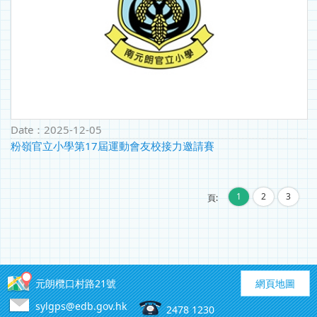
Date：
2025-12-05
粉嶺官立小學第17屆運動會友校接力邀請賽
1
2
3
頁:
元朗欖口村路21號
網頁地圖
sylgps@edb.gov.hk
2478 1230