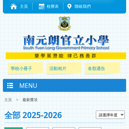
主頁
校曆表
聯絡我們
樂學展潛能 律己務善群
學校小冊子
活動相片
各類通告
MENU
主頁
>
最新獎項
全部 2025-2026