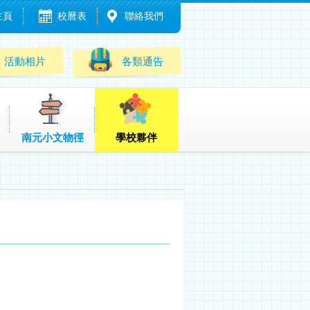
主頁
校曆表
聯絡我們
活動相片
各類通告
南元小文物徑
學校夥伴