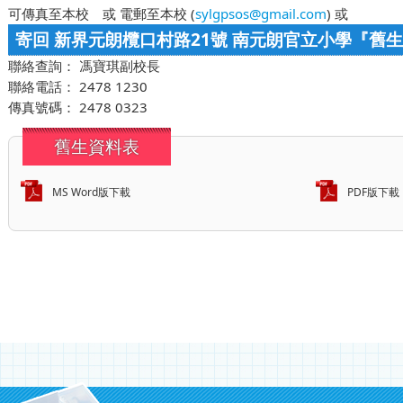
可傳真至本校 或 電郵至本校 (
sylgpsos@gmail.com
) 或
寄回 新界元朗欖口村路21號 南元朗官立小學『舊
聯絡查詢： 馮寶琪副校長
聯絡電話： 2478 1230
傳真號碼： 2478 0323
舊生資料表
MS Word版下載
PDF版下載