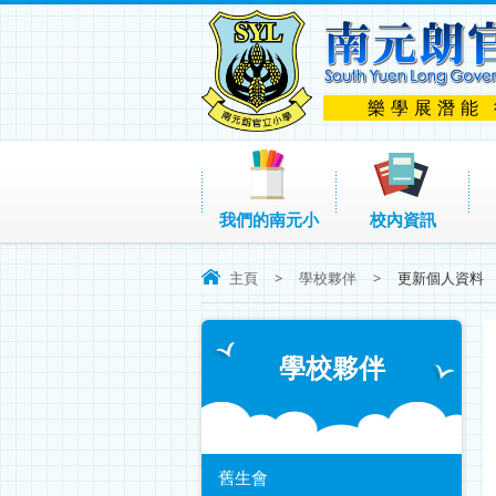
樂學展潛能
我們的南元小
校內資訊
主頁
>
學校夥伴
>
更新個人資料
學校夥伴
舊生會