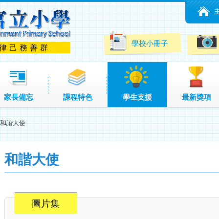
學校小冊子
 律己務善群
家長備忘
課程特色
學生支援
最新獎項
和諧大使
和諧大使
圖片集