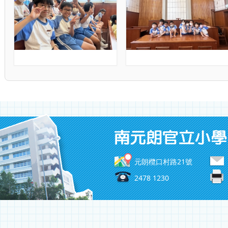
元朗欖口村路21號
2478 1230