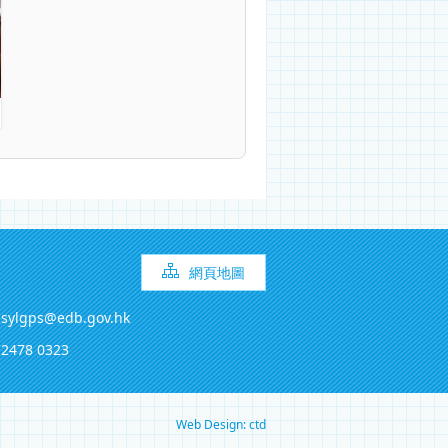
網頁地圖
sylgps@edb.gov.hk
2478 0323
Web Design: ctd