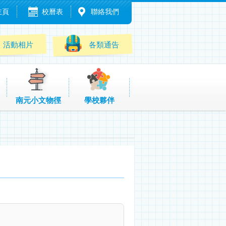
主頁
校曆表
聯絡我們
活動相片
各類通告
南元小文物徑
學校夥伴