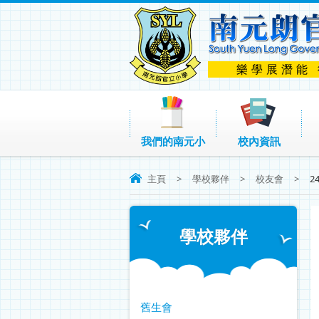
樂學展潛能
我們的南元小
校內資訊
主頁
>
學校夥伴
>
校友會
>
2
學校夥伴
舊生會