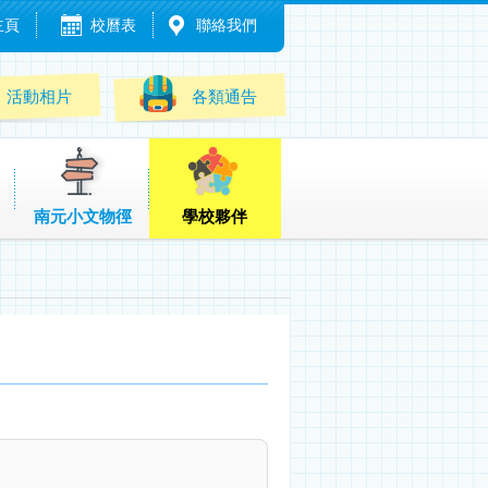
主頁
校曆表
聯絡我們
活動相片
各類通告
南元小文物徑
學校夥伴