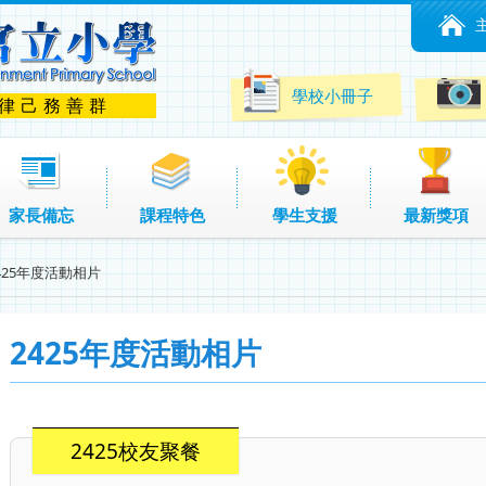
學校小冊子
 律己務善群
家長備忘
課程特色
學生支援
最新獎項
425年度活動相片
2425年度活動相片
2425校友聚餐