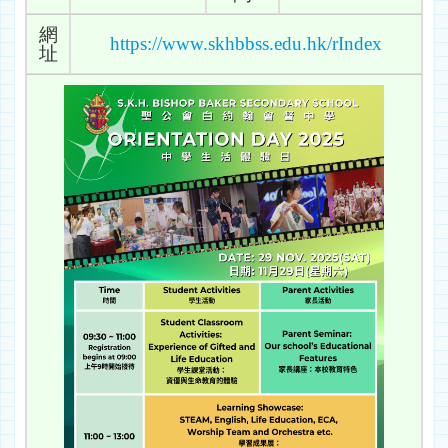
網
https://www.skhbbss.edu.hk/rIndex
址