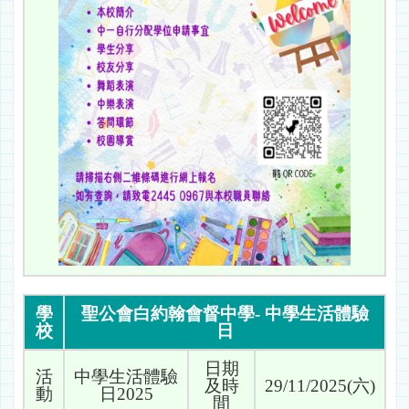
學
聖公會白約翰會督中學- 中學生活體驗
校
日
日期
活
中學生活體驗
及時
29/11/2025(六)
動
日2025
間