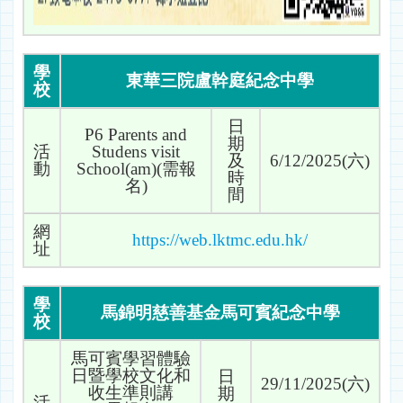
學
東華三院盧幹庭紀念中學
校
日
P6 Parents and
期
活
Studens visit
及
6/12/2025(六)
動
School(am)(需報
時
名)
間
網
https://web.lktmc.edu.hk/
址
學
馬錦明慈善基金馬可賓紀念中學
校
馬可賓學習體驗
日暨學校文化和
日
29/11/2025(六)
收生準則講
期
活