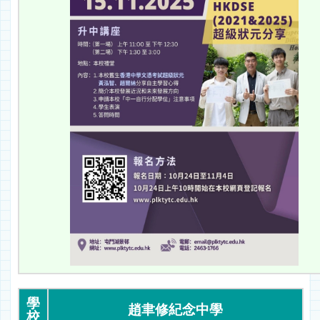
學
趙聿修紀念中學
校