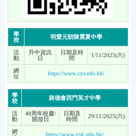
學
明愛元朗陳震夏中學
校
活
升中資訊
日期及時
1/11/2025(六)
動
日
間
網
https://www.cys.edu.hk/
址
學
路德會西門英才中學
校
活
48周年校慶/
日期及
29/11/2025(六)
動
開放日
時間
網
https://www.gslc.edu.hk/