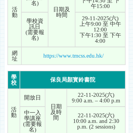
下午14:30 至 下
名)
午15:00
活
日期及
動
時間
29-11-2025(六)
學校資
上午9:00 至 中午
訊日
12:00
(需要報
下午1:30 至 下午
名)
4:00
網
https://www.tmcss.edu.hk/
址
學
保良局顏寳鈴書院
校
22-11-2025(六)
開放日
9:00 a.m. – 4:00 p.m
日期
活
及時
中一入
動
22-11-2025(六)
間
學講座
10:00 a.m. and 2:30
(需要報
p.m. (2 sessions)
名)