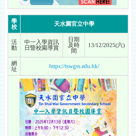
學
天水圍官立中學
校
日期
活
中一入學資訊
及時
13/12/2025(六)
動
日暨校園導賞
間
網
https://tswgss.edu.hk/
址