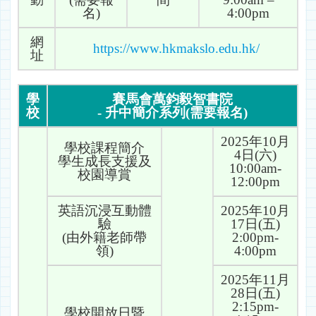
名)
4:00pm
網
https://www.hkmakslo.edu.hk/
址
學
賽馬會萬鈞毅智書院
校
- 升中簡介系列(需要報名)
2025年10月
學校課程簡介
4日(六)
學生成長支援及
10:00am-
校園導賞
12:00pm
英語沉浸互動體
2025年10月
驗
17日(五)
(由外籍老師帶
2:00pm-
領)
4:00pm
2025年11月
28日(五)
2:15pm-
學校開放日暨