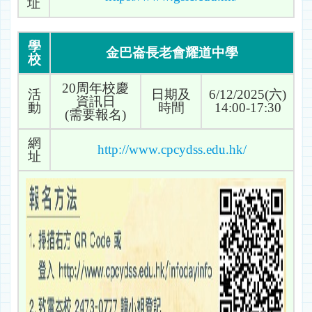
址
學
金巴崙長老會耀道中學
校
20周年校慶
活
日期及
6/12/2025(六)
資訊日
動
時間
14:00-17:30
(需要報名)
網
http://www.cpcydss.edu.hk/
址