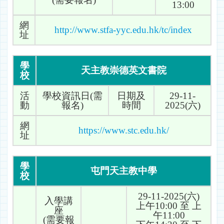
13:00
網
http://www.stfa-yyc.edu.hk/tc/index
址
學
天主教崇德英文書院
校
活
學校資訊日(需
日期及
29-11-
動
報名)
時間
2025(六)
網
https://www.stc.edu.hk/
址
學
屯門天主教中學
校
29-11-2025(六)
入學講
上午10:00 至 上
座
午11:00
(需要報