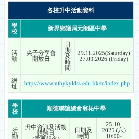
各校升中活動資料
學
新界鄉議局元朗區中學
校
日
期
活
尖子分享會
29.11.2025(Saturday)
及
動
開放日
27.03.2026 (Friday)
時
間
網
https://www.nthykyldss.edu.hk/tc/index.php
址
學
順德聯誼總會翁祐中學
校
25-10-
升中資訊及活動
活
日期及
2025 (六)
體驗日
動
時間
10:00-
(需要報名)