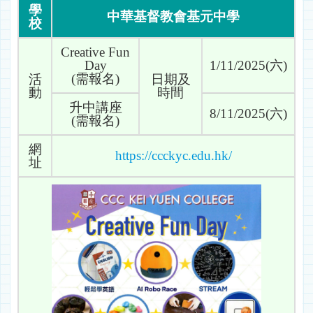
學
中華基督教會基元中學
校
Creative Fun
Day
1/11/2025(六)
(需報名)
活
日期及
動
時間
升中講座
8/11/2025(六)
(需報名)
網
https://ccckyc.edu.hk/
址