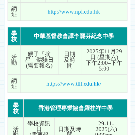
網
http://www.npl.edu.hk
址
學
中華基督教會譚李麗芬紀念中學
校
2025年11月29
親子「摘
日期
活
日 (星期六)
星」體驗日
及時
動
下午2:00–下午
(需要報名)
間
5:00
網
https://www.tllf.edu.hk/
址
學
香港管理專業協會羅桂祥中學
校
學校資訊
29-11-
活
日
日期及時
2025(六)
動
(需要報
間
9:00am –