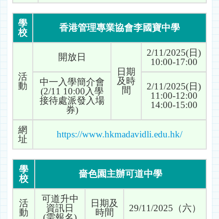
學
香港管理專業協會李國寶中學
校
2/11/2025(日)
開放日
10:00-17:00
日期
活
及時
中一入學簡介會
動
2/11/2025(日)
間
(2/11 10:00入學
11:00-12:00
接待處派發入場
14:00-15:00
券)
網
https://www.hkmadavidli.edu.hk/
址
學
嗇色園主辦可道中學
校
可道升中
活
日期及
資訊日
29/11/2025（六）
動
時間
(需報名)