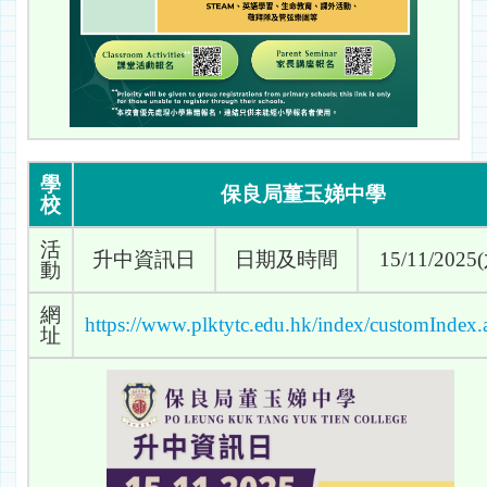
學
保良局董玉娣中學
校
活
升中資訊日
日期及時間
15/11/2025
動
網
https://www.plktytc.edu.hk/index/customIndex.
址