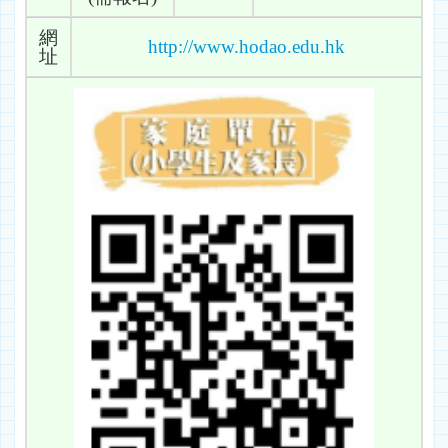
網
http://www.hodao.edu.hk
址