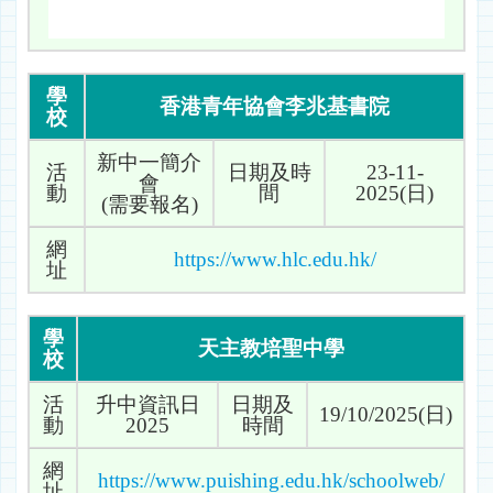
學
香港青年協會李兆基書院
校
新中一簡介
活
日期及時
23-11-
會
動
間
2025(日)
(需要報名)
網
https://www.hlc.edu.hk/
址
學
天主教培聖中學
校
活
升中資訊日
日期及
19/10/2025(日)
動
2025
時間
網
https://www.puishing.edu.hk/schoolweb/
址