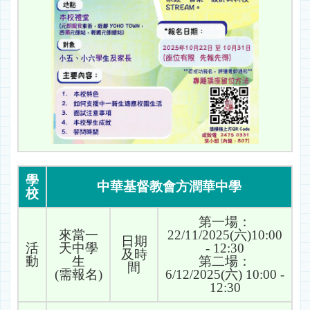
學
中華基督教會方潤華中學
校
第一場：
來當一
22/11/2025(六)10:00
日期
活
天中學
- 12:30
及時
動
生
第二場：
間
(需報名)
6/12/2025(六) 10:00 -
12:30