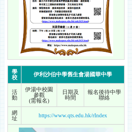
學
伊利沙伯中學舊生會湯國華中學
校
伊湯中校園
活
日期及
報名後待中學
參觀
動
時間
聯絡
(需報名)
網
https://www.qts.edu.hk/rIndex
址