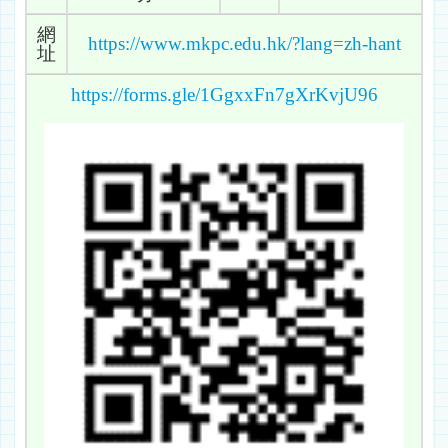
網
https://www.mkpc.edu.hk/?lang=zh-hant
址
https://forms.gle/1GgxxFn7gXrKvjU96