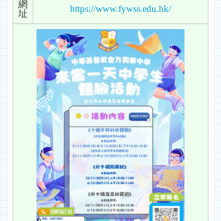
網
https://www.fywss.edu.hk/
址