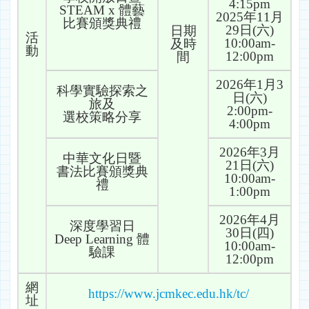
4:15pm
STEAM x 體藝
2025年11月
比賽頒獎典禮
29日(六)
日期
活
10:00am-
及時
動
12:00pm
間
2026年1月3
科學實驗探索之
日(六)
旅及
2:00pm-
選校策略分享
4:00pm
2026年3月
中華文化日暨
21日(六)
書法比賽頒獎典
10:00am-
禮
1:00pm
2026年4月
深度學習日
30日(四)
Deep Learning 體
10:00am-
驗課
12:00pm
網
https://www.jcmkec.edu.hk/tc/
址