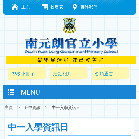
主頁
校曆表
聯絡我們
樂學展潛能 律己務善群
學校小冊子
活動相片
各類通告
MENU
主頁
>
升中資訊
>
中一入學資訊日
中一入學資訊日