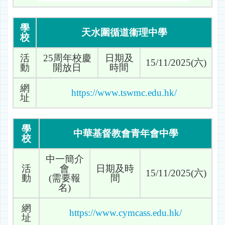
學
天水圍循道衞理中學
校
活
25周年校慶
日期及
15/11/2025(六)
動
開放日
時間
網
https://www.tswmc.edu.hk/
址
學
中華基督教會青年會中學
校
中一簡介
活
會
日期及時
15/11/2025(六)
動
(需要報
間
名)
網
https://www.cymcass.edu.hk/
址