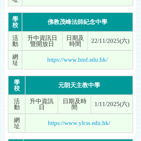
學
佛教茂峰法師紀念中學
校
活
升中資訊日
日期及
22/11/2025(六)
動
暨開放日
時間
網
https://www.bmf.edu.hk/
址
學
元朗天主教中學
校
活
升中資訊
日期及時
1/11/2025(六)
動
日
間
網
https://www.ylcss.edu.hk/
址