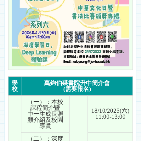
學
萬鈞伯裘書院升中簡介會
校
(需要報名)
（一）：本校
課程簡介暨
18/10/2025(六)
中一生成長照
11:00-13:00
顧介紹及校園
導賞
（二）：深度