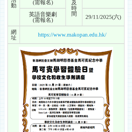
(需報名)
及
動
時
間
英語音樂劇
29/11/2025(六)
(需報名)
網
https://www.makopan.edu.hk/
址