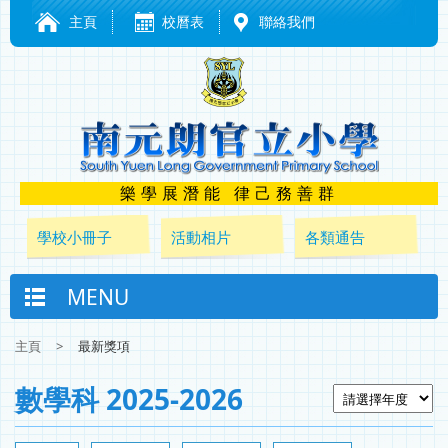
主頁
校曆表
聯絡我們
樂學展潛能 律己務善群
學校小冊子
活動相片
各類通告
MENU
主頁
>
最新獎項
數學科 2025-2026