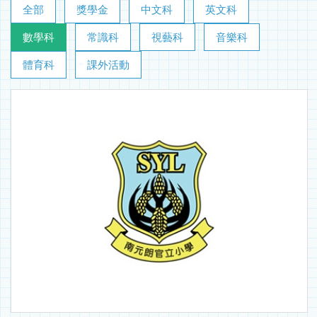
全部
獎學金
中文科
英文科
數學科
常識科
視藝科
音樂科
體育科
課外活動