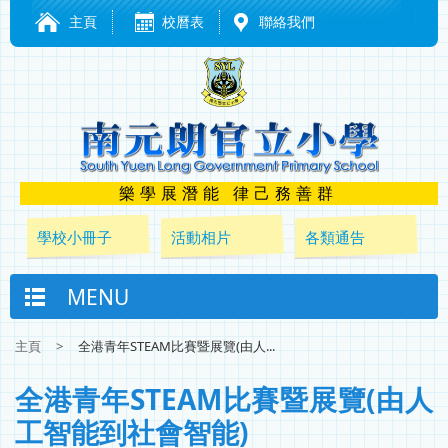
主頁
校曆表
聯絡我們
樂學展潛能 律己務善群
學校小冊子
活動相片
各類通告
MENU
主頁
>
全港青年STEAM比賽暨展覽(由人...
全港青年STEAM比賽暨展覽(由人
工智能到社會智能)