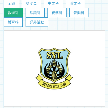
全部
獎學金
中文科
英文科
數學科
常識科
視藝科
音樂科
體育科
課外活動