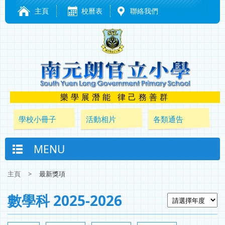
主頁
校曆表
聯絡我們
樂學展潛能 律己務善群
學校小冊子
活動相片
各類通告
MENU
主頁
>
最新獎項
數學科 2025-2026