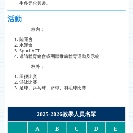
生多元化興趣。
活動
校內：
陸運會
水運會
Sport ACT
邀請體育總會或團體推廣體育運動及示範
校外：
田徑比賽
游泳比賽
足球、乒乓球、籃球、羽毛球比賽
2025-2026教學人員名單
A
B
C
D
E