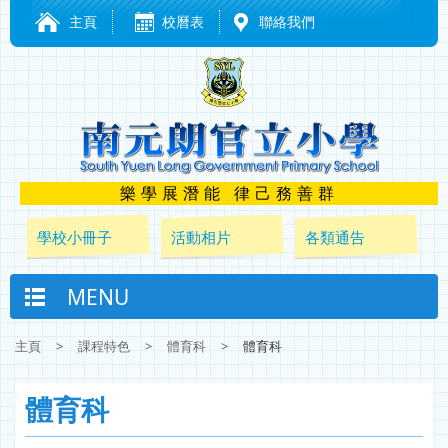
主頁
校曆表
聯絡我們
樂學展潛能 律己務善群
學校小冊子
活動相片
各類通告
MENU
主頁
>
課程特色
>
體育科
>
體育科
體育科