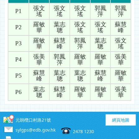
張文
張文
張文
郭鳳
郭鳳
P1
瑤
瑤
瑤
萍
萍
羅敏
葉志
張文
張文
蘇慧
P2
華
聰
瑤
瑤
峰
羅敏
蘇慧
郭鳳
葉志
張文
P3
華
峰
萍
聰
瑤
張美
郭鳳
羅敏
羅敏
張美
P4
華
萍
華
華
華
蘇慧
葉志
葉志
蘇慧
羅敏
P5
峰
聰
聰
峰
華
葉志
蘇慧
羅敏
羅敏
張美
P6
聰
峰
華
華
華
元朗欖口村路21號
網頁地圖
sylgps@edb.gov.hk
2478 1230