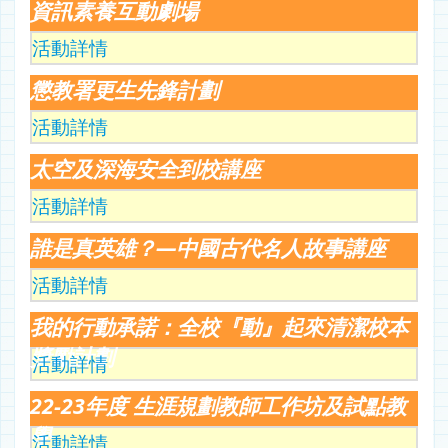
資訊素養互動劇場
活動詳情
懲教署更生先鋒計劃
活動詳情
太空及深海安全到校講座
活動詳情
誰是真英雄？—中國古代名人故事講座
活動詳情
我的行動承諾：全校『動』起來清潔校本
獎勵計劃
活動詳情
22-23年度 生涯規劃教師工作坊及試點教
學
活動詳情