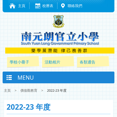
主頁
校曆表
聯絡我們
樂學展潛能 律己務善群
學校小冊子
活動相片
各類通告
MENU
主頁
>
價值觀教育
>
2022-23 年度
2022-23 年度