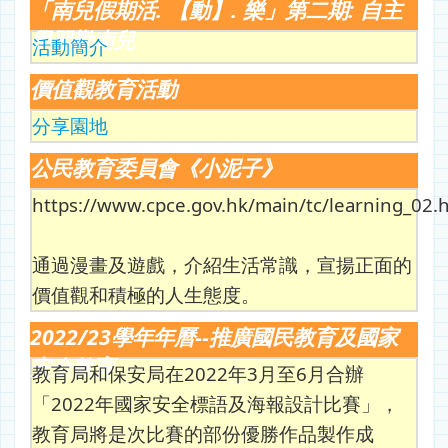
「南兒假期活. 【動】. 樂」第二期: 自主
學習勤南兒
活動簡介
價值觀教育活動
分享園地
公民教育委員會《小泥子》
https://www.cpce.gov.hk/main/tc/learning_02.
通過漫畫及遊戲，介紹生活常識，宣揚正面的
價值觀和積極的人生態度。
2022/23學年年曆--推廣國民教育及國家
安全教育
教育局和保安局在2022年3月至6月合辦
「2022年國家安全標語及海報設計比賽」，
教育局將是次比賽的部份優勝作品製作成