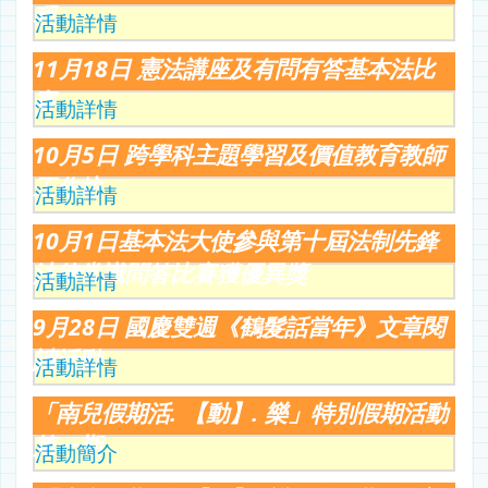
程
活動詳情
11月18日 憲法講座及有問有答基本法比
賽
活動詳情
10月5日 跨學科主題學習及價值教育教師
工作坊
活動詳情
10月1日基本法大使參與第十屆法制先鋒
法律常識問答比賽獲優異獎
活動詳情
9月28日 國慶雙週《鶴髮話當年》文章閱
讀活動
活動詳情
「南兒假期活. 【動】. 樂」特別假期活動
第一期
活動簡介