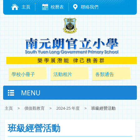
主頁
校曆表
聯絡我們
樂學展潛能 律己務善群
學校小冊子
活動相片
各類通告
MENU
主頁
>
價值觀教育
>
2024-25 年度
>
班級經營活動
班級經營活動