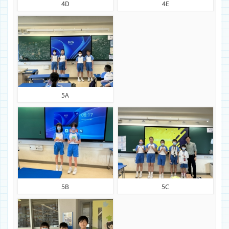
4D
4E
5A
5B
5C