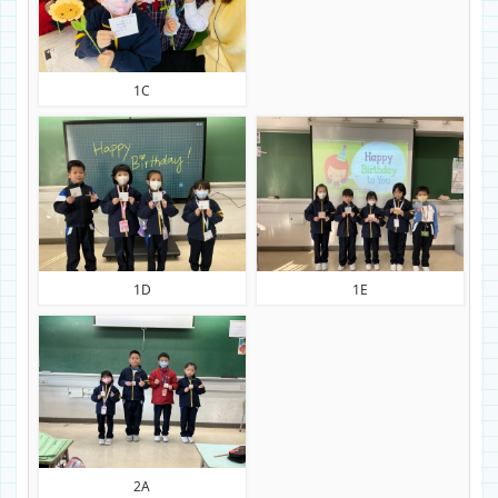
1C
1D
1E
2A