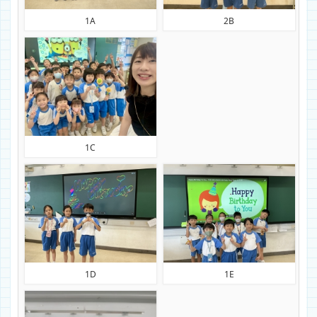
1A
2B
1C
1D
1E