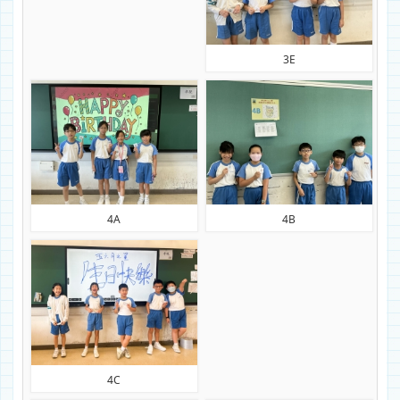
3E
4A
4B
4C