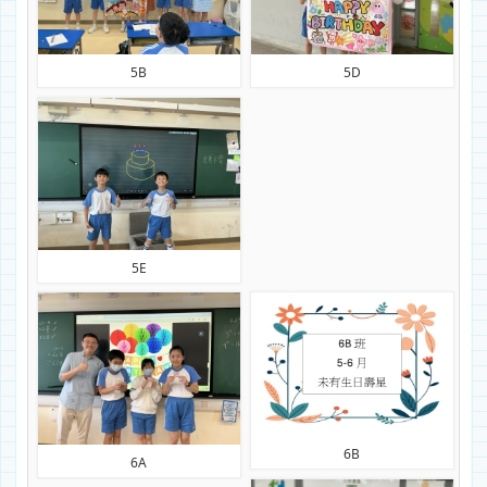
5B
5D
5E
6B
6A