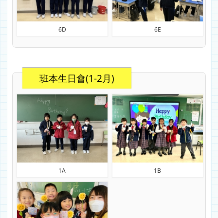
6D
6E
班本生日會(1-2月)
1A
1B