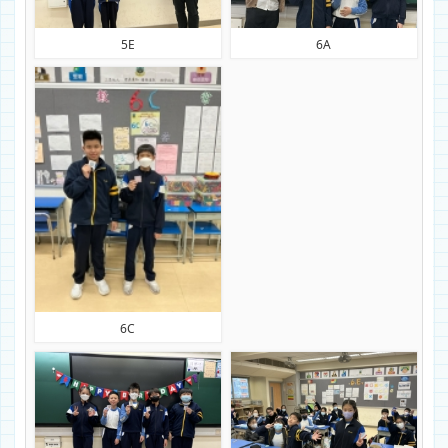
5E
6A
6C