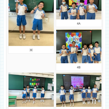
4A
3E
4B