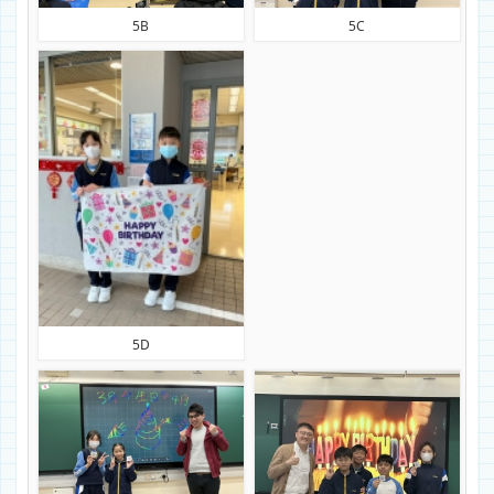
5B
5C
5D