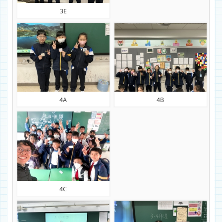
3E
4A
4B
4C