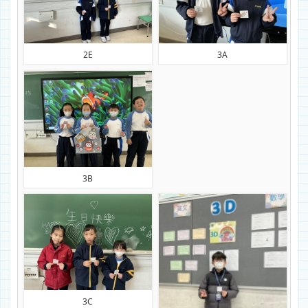
2E
3A
3B
3C