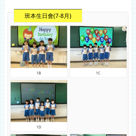
班本生日會(7-8月)
1B
1C
1D