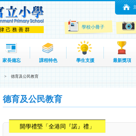
學校小冊子
 律己務善群
家長備忘
課程特色
學生支援
最新獎項
>
德育及公民教育
德育及公民教育
開學禮塈「全港同『諾』禮」