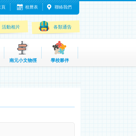
主頁
校曆表
聯絡我們
活動相片
各類通告
南元小文物徑
學校夥伴