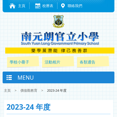
主頁
校曆表
聯絡我們
樂學展潛能 律己務善群
學校小冊子
活動相片
各類通告
MENU
主頁
>
價值觀教育
>
2023-24 年度
2023-24 年度