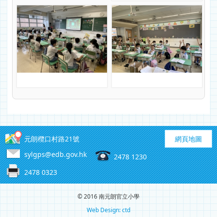
元朗欖口村路21號
網頁地圖
sylgps@edb.gov.hk
2478 1230
2478 0323
© 2016 南元朗官立小學
Web Design: ctd