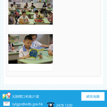
元朗欖口村路21號
網頁地圖
sylgps@edb.gov.hk
2478 1230