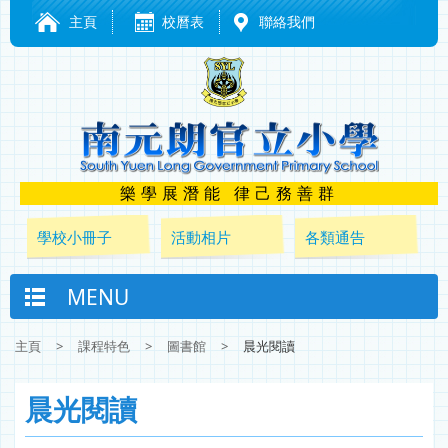
主頁
校曆表
聯絡我們
樂學展潛能 律己務善群
學校小冊子
活動相片
各類通告
MENU
主頁
>
課程特色
>
圖書館
>
晨光閱讀
晨光閱讀