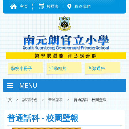
主頁
校曆表
聯絡我們
樂學展潛能 律己務善群
學校小冊子
活動相片
各類通告
MENU
主頁
>
課程特色
>
普通話科
>
普通話科 - 校園壁報
普通話科 - 校園壁報