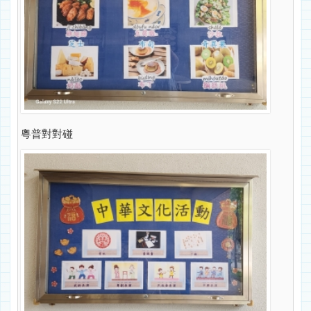
粵普對對碰