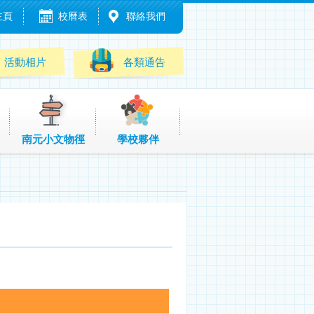
主頁
校曆表
聯絡我們
活動相片
各類通告
南元小文物徑
學校夥伴