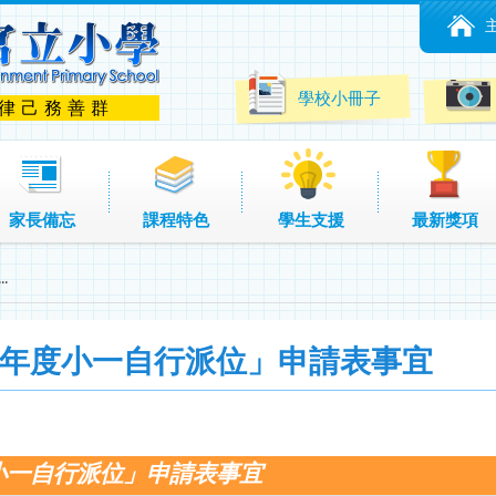
學校小冊子
 律己務善群
家長備忘
課程特色
學生支援
最新獎項
.
27年度小一自行派位」申請表事宜
度小一自行派位」申請表事宜