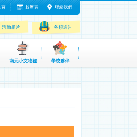
主頁
校曆表
聯絡我們
活動相片
各類通告
南元小文物徑
學校夥伴