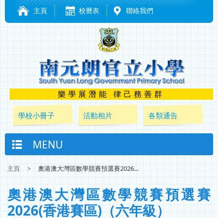
主頁
校曆表
聯絡我們
樂學展潛能 律己務善群
學校小冊子
活動相片
各類通告
MENU
主頁
>
奧港澳大灣區數學競賽預選賽2026...
奧港澳大灣區數學競賽預選賽
2026(香港賽區)（六年級）