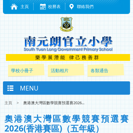
主頁
校曆表
聯絡我們
樂學展潛能 律己務善群
學校小冊子
活動相片
各類通告
MENU
主頁
>
奧港澳大灣區數學競賽預選賽2026...
奧港澳大灣區數學競賽預選賽
2026(香港賽區)（五年級）