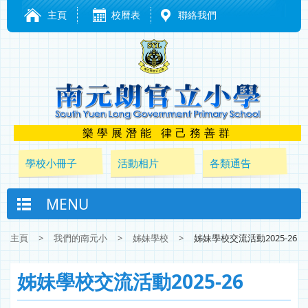
主頁
校曆表
聯絡我們
樂學展潛能 律己務善群
學校小冊子
活動相片
各類通告
MENU
主頁
>
我們的南元小
>
姊妹學校
>
姊妹學校交流活動2025-26
姊妹學校交流活動2025-26