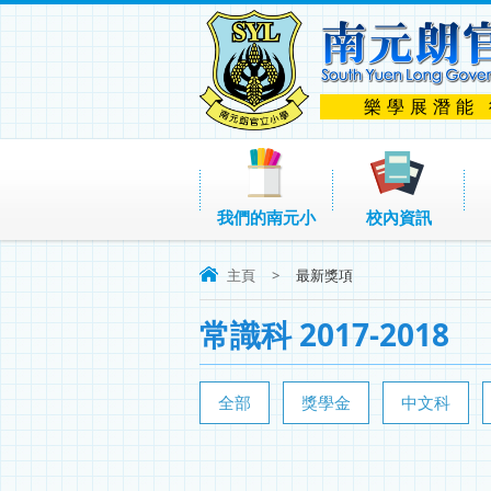
樂學展潛能
我們的南元小
校內資訊
主頁
>
最新獎項
常識科 2017-2018
全部
獎學金
中文科