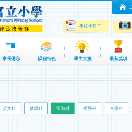
學校小冊子
 律己務善群
家長備忘
課程特色
學生支援
最新獎項
英文科
數學科
常識科
視藝科
音樂科