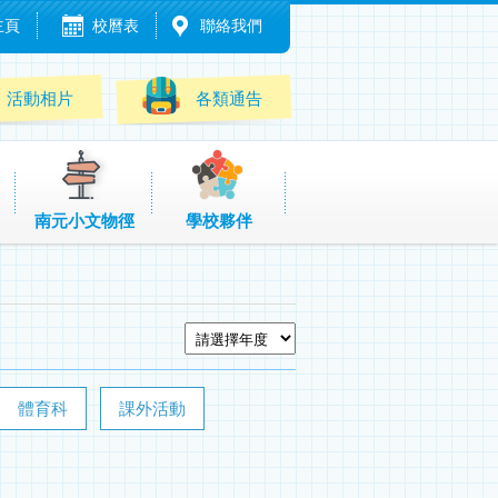
主頁
校曆表
聯絡我們
活動相片
各類通告
南元小文物徑
學校夥伴
體育科
課外活動