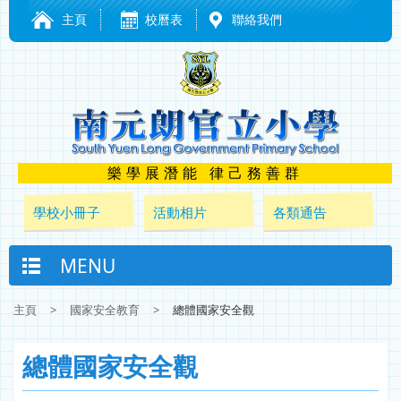
主頁
校曆表
聯絡我們
樂學展潛能 律己務善群
學校小冊子
活動相片
各類通告
MENU
主頁
>
國家安全教育
>
總體國家安全觀
總體國家安全觀