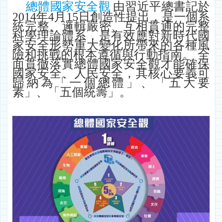
總體國家安全觀
由習近平總書記於
2014年4月15日創造性提出，是一個系
統完整、邏輯嚴密、互相貫通的完整
科學理論體系，是有效應對新時代國
家安全形勢重大變化所帶來的各種風
險和挑戰的根本遵循與行動指南。 全
面貫徹落實總體國家安全觀才能確保
國家安全、人民安全，其核心要義可
歸納為「一個總體」、「五大要
素」、「五個統籌」。