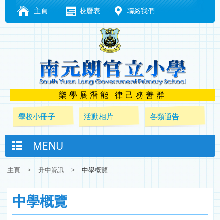
主頁
校曆表
聯絡我們
樂學展潛能 律己務善群
學校小冊子
活動相片
各類通告
MENU
主頁
>
升中資訊
>
中學概覽
中學概覽