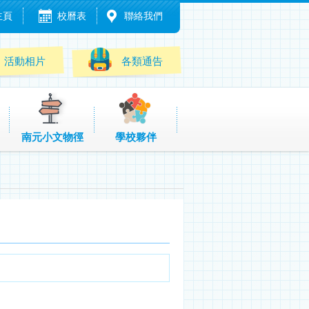
主頁
校曆表
聯絡我們
活動相片
各類通告
南元小文物徑
學校夥伴