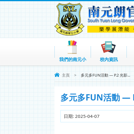
樂學展潛能
我們的南元小
校內資訊
主頁
>
多元多FUN活動 — P.2 光影...
多元多FUN活動 — P.
日期:
2025-04-07