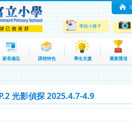
學校小冊子
 律己務善群
家長備忘
課程特色
學生支援
最新獎項
2 光影偵探 2025.4.7-4.9