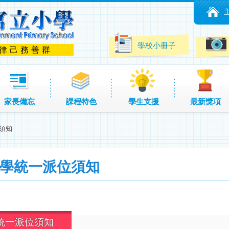
學校小冊子
 律己務善群
家長備忘
課程特色
學生支援
最新獎項
位須知
一入學統一派位須知
學統一派位須知