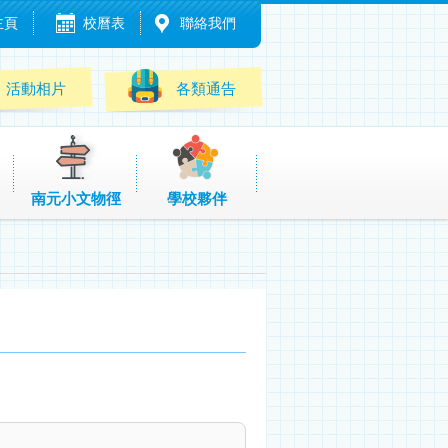
主頁
校曆表
聯絡我們
活動相片
各類通告
南元小文物徑
學校夥伴