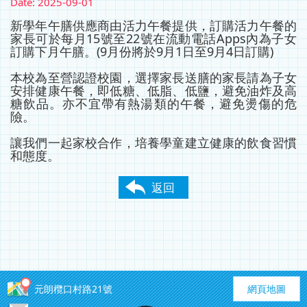
Date:
2025-09-01
新學年午膳供應商由活力午餐提供，訂購活力午餐的
家長可於每月15號至22號在流動電話Apps內為子女
訂購下月午膳。(9月份將於9月1日至9月4日訂購)
本校為至營認證校園，選擇家長送膳的家長請為子女
安排健康午餐，即低糖、低脂、低鹽，避免油炸及高
糖飲品。亦不宜帶有熱湯類的午餐，避免燙傷的危
險。
讓我們一起家校合作，培養學童建立健康的飲食習慣
和態度。
返回
元朗欖口村路21號
網頁地圖