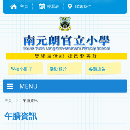
主頁
校曆表
聯絡我們
樂學展潛能 律己務善群
學校小冊子
活動相片
各類通告
MENU
主頁
>
午膳資訊
午膳資訊